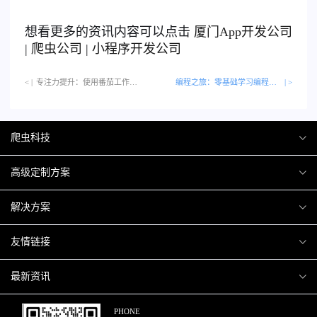
想看更多的资讯内容可以点击
厦门
App开发公司
|
爬虫公司
|
小程序开发公司
< |
专注力提升：使用番茄工作法的时间管理器…
编程之旅：零基础学习编程的平台
| >
爬虫科技
爬虫案例
高级定制方案
关于爬虫
H5互动营销
解决方案
加入爬虫
微信小程序
商城解决方案
友情链接
微信公众号
商城会员积分商城解决方案
厦门小程序开发
最新资讯
响应式网站
网站解决方案
厦门APP开发
行业资讯
PHONE