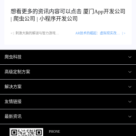
想看更多的资讯内容可以点击
厦门
App开发公司
|
爬虫公司
|
小程序开发公司
< |
刺激大脑的解谜与智力游戏…
AR技术的崛起：虚拟现实改变生活
| >
爬虫科技
爬虫案例
高级定制方案
关于爬虫
H5互动营销
解决方案
加入爬虫
微信小程序
商城解决方案
友情链接
微信公众号
商城会员积分商城解决方案
厦门小程序开发
最新资讯
响应式网站
网站解决方案
厦门APP开发
行业资讯
PHONE