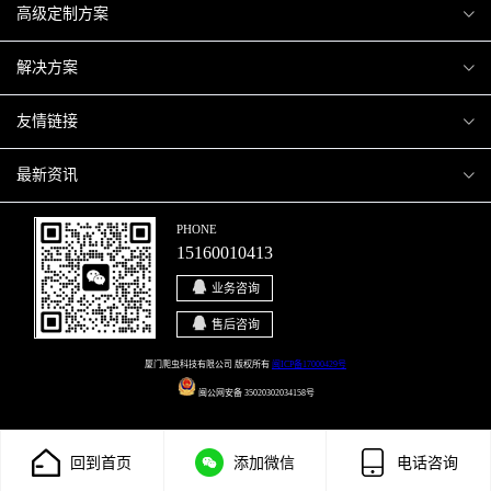
爬虫案例
高级定制方案
关于爬虫
H5互动营销
解决方案
加入爬虫
微信小程序
商城解决方案
友情链接
微信公众号
商城会员积分商城解决方案
厦门小程序开发
最新资讯
响应式网站
网站解决方案
厦门APP开发
行业资讯
PHONE
15160010413
移动APP
智慧校园解决方案
厦门微商城开发
爬虫动态
业务咨询
智慧停车解决方案
博客园
售后咨询
智慧农业解决方案
站长论坛
厦门爬虫科技有限公司 版权所有
闽ICP备17000429号
闽公网安备 35020302034158号
直播系统解决方案
开源之家
回到首页
添加微信
电话咨询