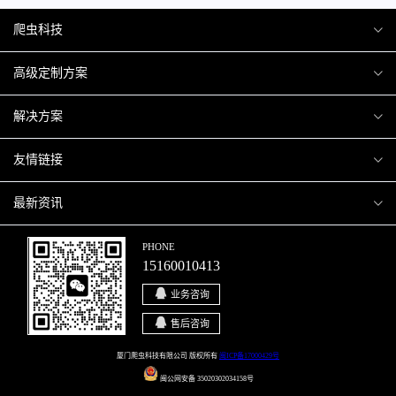
爬虫科技
爬虫案例
高级定制方案
关于爬虫
H5互动营销
解决方案
加入爬虫
微信小程序
商城解决方案
友情链接
微信公众号
商城会员积分商城解决方案
厦门小程序开发
最新资讯
响应式网站
网站解决方案
厦门APP开发
行业资讯
PHONE
15160010413
移动APP
智慧校园解决方案
厦门微商城开发
爬虫动态
业务咨询
智慧停车解决方案
博客园
售后咨询
智慧农业解决方案
站长论坛
厦门爬虫科技有限公司 版权所有
闽ICP备17000429号
闽公网安备 35020302034158号
直播系统解决方案
开源之家