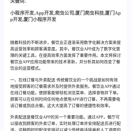
关
键词：
小程序开发
,App
开发
,
爬虫公司
,
厦门爬虫科技
,
厦门
Ap
p
开发
,
厦门小程序开发
随着科技的不断进步，餐饮业正逐渐采用数字化解决方案来提
高运营效率和顾客满意度。其中，餐饮业APP成为了数字化管
理的关键工具，在提高效率方面发挥了重要作用。本文将探讨
餐饮业APP应用功能带来的技术革新，并分析其如何改变了餐
饮业的运营模式。
一、在线订餐与外卖配送 传统餐饮业的一个挑战是如何有效
地接受顾客的订餐需求并及时提供外卖服务。餐饮业APP通过
在线订餐功能，使顾客能够轻松浏览菜单、选择食物并下单。
顾客可以在任何时间任何地点使用APP进行订餐，不再需要电
话订餐或到店点餐。这大大提高了订餐的便捷性和效率。
外卖配送是餐饮业APP的另一个重要功能。通过APP，餐厅可
以接收到顾客的外卖订单，实时处理订单并安排配送员进行配
送。这种即时的配送安排可以减少传统电话接单和人工调度的