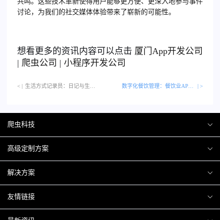
共鸣。这些技术革新使得用户能够更方便、更深入地参与事件
讨论，为我们的社交媒体体验带来了崭新的可能性。
想看更多的资讯内容可以点击
厦门
App开发公司
|
爬虫公司
|
小程序开发公司
< |
生活方式记录员：日记与生活记录APP的未来设想…
数字化餐饮管理：餐饮业APP如何提高效率
| >
爬虫科技
爬虫案例
高级定制方案
关于爬虫
H5互动营销
解决方案
加入爬虫
微信小程序
商城解决方案
友情链接
微信公众号
商城会员积分商城解决方案
厦门小程序开发