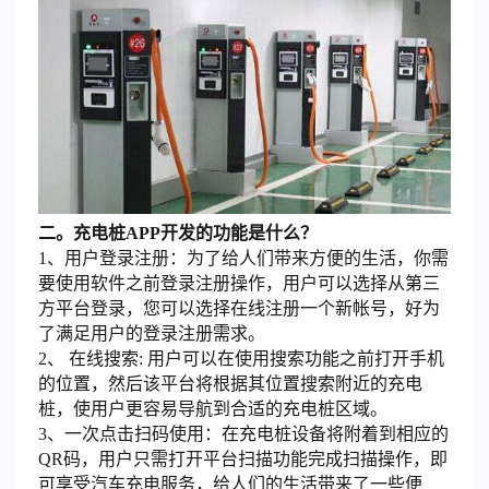
二。充电桩APP开发的功能是什么？
1、用户登录注册：为了给人们带来方便的生活，你需
要使用软件之前登录注册操作，用户可以选择从第三
方平台登录，您可以选择在线注册一个新帐号，好为
了满足用户的登录注册需求。
2、 在线搜索: 用户可以在使用搜索功能之前打开手机
的位置，然后该平台将根据其位置搜索附近的充电
桩，使用户更容易导航到合适的充电桩区域。
3、一次点击扫码使用：在充电桩设备将附着到相应的
QR码，用户只需打开平台扫描功能完成扫描操作，即
可享受汽车充电服务，给人们的生活带来了一些便