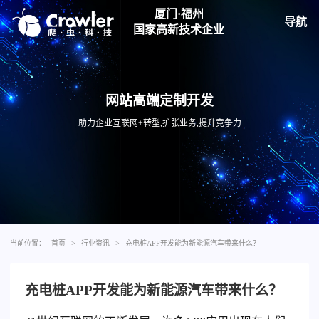
厦门·福州
导航
国家高新技术企业
网站高端定制开发
助力企业互联网+转型,扩张业务,提升竞争力
当前位置：
首页
>
行业资讯
>
充电桩APP开发能为新能源汽车带来什么？
充电桩APP开发能为新能源汽车带来什么？