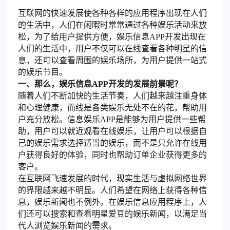
互联网的快速发展使各种各样的应用程序出现在人们
的生活中，人们在闲暇时常常通过各种娱乐活动来放
松，为了给用户提供方便，娱乐信息APP开发出现在
人们的生活中，用户不仅可以在线查看各种明星的信
息，还可以查看周围的娱乐场所，为用户提供一站式
的娱乐节目。
一、那么，娱乐信息APP开发的发展前景呢？
随着人们不断加快的生活节奏，人们越来越注重身体
和心理健康，而线是各类娱乐无处不在的花，帮助用
户充分放松。信息娱乐APP是能够为用户提供一些帮
助，用户可以就近观看在线娱乐，让用户可以根据自
己的娱乐需求选择适当的娱乐，而不是只允许在线用
户获得良好的体验，同时也帮助订单企业获得更多的
客户。
在互联网飞速发展的时代，现实生活与虚拟网络世界
的界限越来越不明显。人们希望在网络上获得各种信
息，娱乐新闻也不例外。在娱乐信息应用程序上，人
们还可以搜索和查看明星爱豆的娱乐新闻，以满足当
代人浏览娱乐新闻的需求。