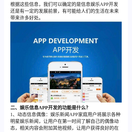
根据这些信息，我们可以确定的是信息娱乐APP开发
还是有一定的发展前景，有可能给人们的生活在未来
带来许多好处。
二、娱乐信息APP开发的功能是什么？
1、动态信息偶像：娱乐新闻APP家庭用户将展示各种
明星娱乐新闻，让用户在第一时间了解自己的偶像动
态，相关内容会附加其他视频，让用户获得良好的在