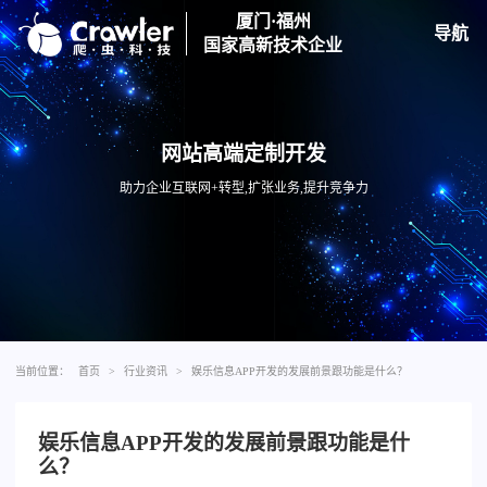
厦门·福州
导航
国家高新技术企业
网站高端定制开发
助力企业互联网+转型,扩张业务,提升竞争力
当前位置：
首页
>
行业资讯
>
娱乐信息APP开发的发展前景跟功能是什么？
娱乐信息APP开发的发展前景跟功能是什
么？