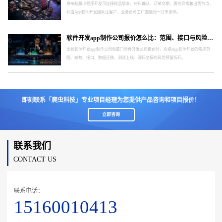
泉州鞋服小程序开发可连接样品版本、材料确认、订单交期、质检异常和出货节点，
并由App软件开发团队让客户、业务员与工厂围绕同一订单协作。
软件开发app制作公司报价怎么比：范围、接口与风险要分开
比较软件开发app制作公司和厦门软件开发公司报价时，应把App软件开发的需求范
围、端数、接口、数据迁移、测试上线、源码交接和风险预留拆开。
即刻联系「爬虫科技」专业项目经理为您提供产品咨询和项目报价！
立即咨询
联系我们
CONTACT US
联系电话：
15160010413