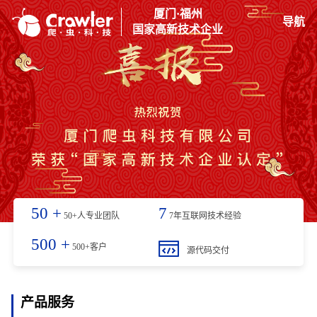
厦门·福州
导航
国家高新技术企业
50
+
7
50+人专业团队
7年互联网技术经验
500
+
500+客户
源代码交付
产品服务