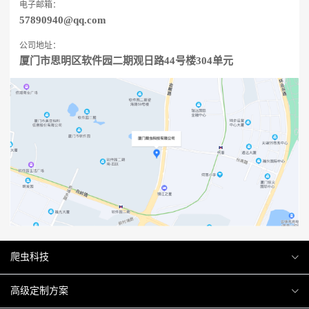
电子邮箱：
57890940@qq.com
公司地址：
厦门市思明区软件园二期观日路44号楼304单元
爬虫科技
爬虫案例
高级定制方案