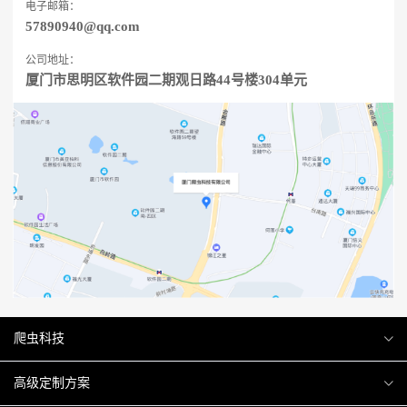
电子邮箱：
57890940@qq.com
公司地址：
厦门市思明区软件园二期观日路44号楼304单元
爬虫科技
爬虫案例
高级定制方案