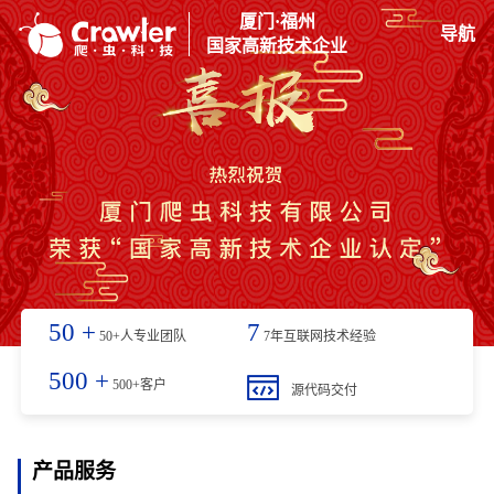
厦门·福州
导航
国家高新技术企业
50
+
7
50+人专业团队
7年互联网技术经验
500
+
500+客户
源代码交付
产品服务