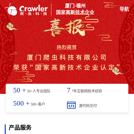
厦门·福州
导航
国家高新技术企业
50
+
7
50+人专业团队
7年互联网技术经验
500
+
500+客户
源代码交付
产品服务