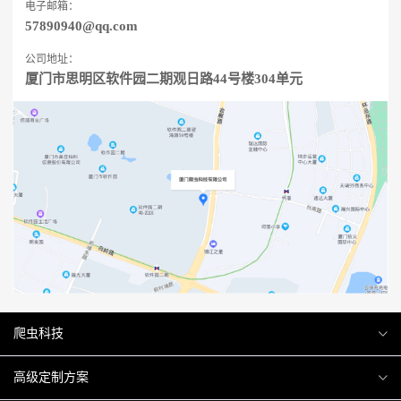
电子邮箱：
57890940@qq.com
公司地址：
厦门市思明区软件园二期观日路44号楼304单元
爬虫科技
爬虫案例
高级定制方案