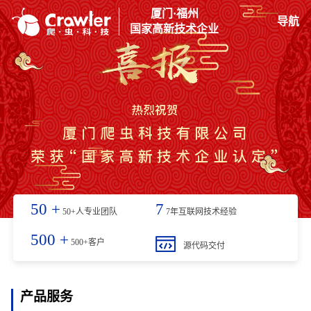
厦门·福州
导航
国家高新技术企业
50
+
7
50+人专业团队
7年互联网技术经验
500
+
500+客户
源代码交付
产品服务