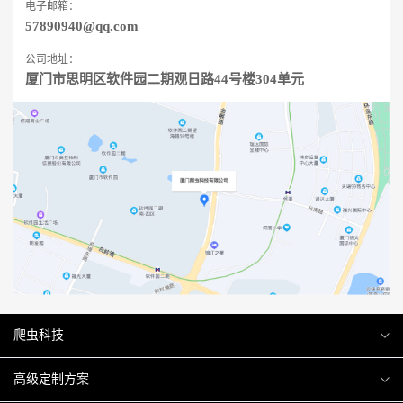
电子邮箱：
57890940@qq.com
公司地址：
厦门市思明区软件园二期观日路44号楼304单元
爬虫科技
爬虫案例
高级定制方案