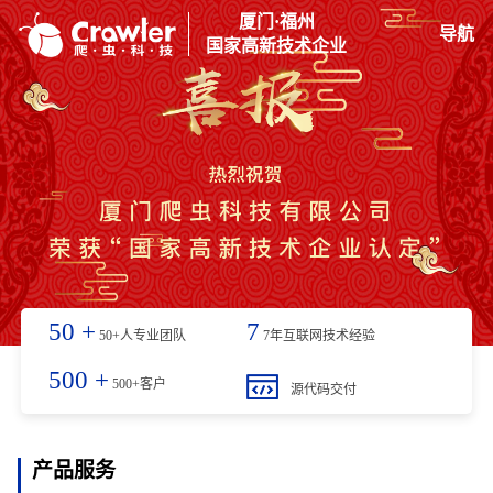
厦门·福州
导航
国家高新技术企业
50
+
7
50+人专业团队
7年互联网技术经验
500
+
500+客户
源代码交付
产品服务