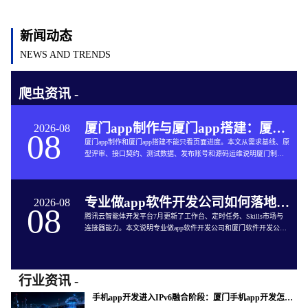
新闻动态
NEWS AND TRENDS
爬虫资讯 -
厦门app制作与厦门app搭建：厦门App开发的六个交付关口
2026-08
08
厦门app制作和厦门app搭建不能只看页面进度。本文从需求基线、原
型评审、接口契约、测试数据、发布账号和源码运维说明厦门制作
app与App软件开发的完整交付方法。
专业做app软件开发公司如何落地企业智能体工作台
2026-08
08
腾讯云智能体开发平台7月更新了工作台、定时任务、Skills市场与
连接器能力。本文说明专业做app软件开发公司和厦门软件开发公司
如何把企业智能体接入App开发、审批、知识库和现有系统。
行业资讯 -
手机app开发进入IPv6融合阶段：厦门手机app开发怎样验收真实网络