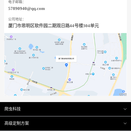
电子邮箱：
57890940@qq.com
公司地址：
厦门市思明区软件园二期观日路44号楼304单元
爬虫科技
爬虫案例
高级定制方案