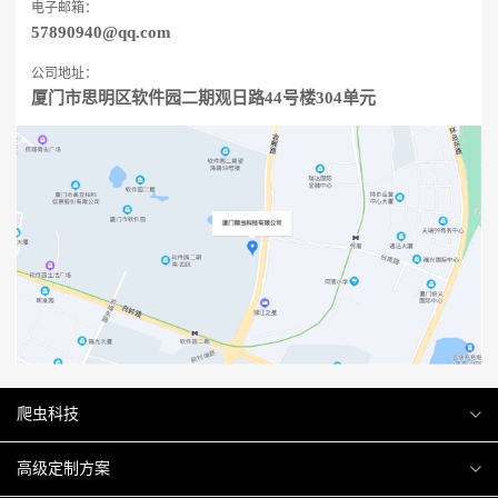
电子邮箱：
57890940@qq.com
公司地址：
厦门市思明区软件园二期观日路44号楼304单元
爬虫科技
爬虫案例
高级定制方案