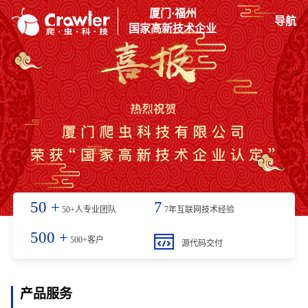
厦门·福州
导航
国家高新技术企业
50
+
7
50+人专业团队
7年互联网技术经验
500
+
500+客户
源代码交付
产品服务