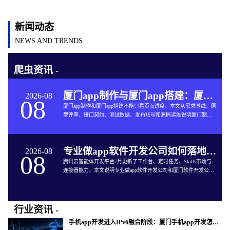
新闻动态
NEWS AND TRENDS
爬虫资讯 -
厦门app制作与厦门app搭建：厦门App开发的六个交付关口
2026-08
08
厦门app制作和厦门app搭建不能只看页面进度。本文从需求基线、原
型评审、接口契约、测试数据、发布账号和源码运维说明厦门制作
app与App软件开发的完整交付方法。
专业做app软件开发公司如何落地企业智能体工作台
2026-08
08
腾讯云智能体开发平台7月更新了工作台、定时任务、Skills市场与
连接器能力。本文说明专业做app软件开发公司和厦门软件开发公司
如何把企业智能体接入App开发、审批、知识库和现有系统。
行业资讯 -
手机app开发进入IPv6融合阶段：厦门手机app开发怎样验收真实网络