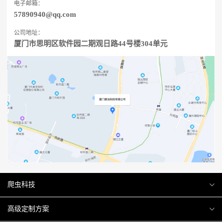
电子邮箱：
57890940@qq.com
公司地址：
厦门市思明区软件园二期观日路44号楼304单元
爬虫科技
爬虫案例
高级定制方案