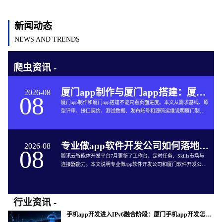
新闻动态
NEWS AND TRENDS
爬虫资讯 -
厦门app制作与厦门app搭建：厦门App开发的六个交付关口
2026-08
08
厦门app制作和厦门app搭建不能只看页面进度。本文从需求基线、原
型评审、接口契约、测试数据、发布账号和源码运维说明厦门制作
app与App软件开发的完整交付方法。
专业做app软件开发公司如何落地企业智能体工作台
2026-08
08
腾讯云智能体开发平台7月更新了工作台、定时任务、Skills市场与
连接器能力。本文说明专业做app软件开发公司和厦门软件开发公司
如何把企业智能体接入App开发、审批、知识库和现有系统。
行业资讯 -
手机app开发进入IPv6融合阶段：厦门手机app开发怎样验收真实网络