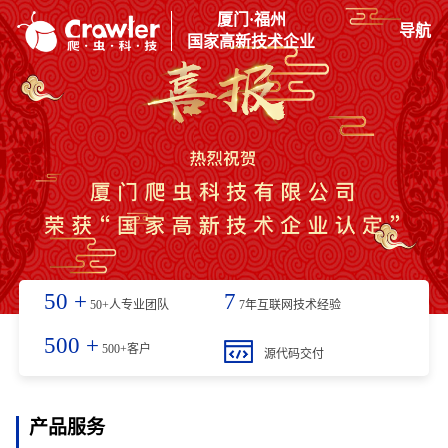
厦门·福州
导航
国家高新技术企业
50
+
7
50+人专业团队
7年互联网技术经验
500
+
500+客户
源代码交付
产品服务