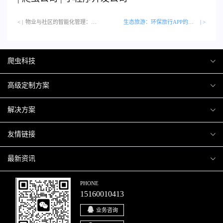
< |
物业与社区的智能化管理：物业管理类APP…
生态旅游：环保旅行APP的技术革新
| >
爬虫科技
爬虫案例
高级定制方案
关于爬虫
H5互动营销
解决方案
加入爬虫
微信小程序
商城解决方案
友情链接
微信公众号
商城会员积分商城解决方案
厦门小程序开发
最新资讯
响应式网站
网站解决方案
厦门APP开发
行业资讯
PHONE
15160010413
移动APP
智慧校园解决方案
厦门微商城开发
爬虫动态
业务咨询
智慧停车解决方案