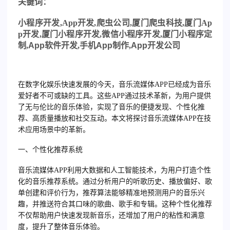
关
键词：
小程序开发
,
App
开发
,
爬虫公司
,
厦门爬虫科技
,
厦门
Ap
p
开发
,
厦门小程序开发
,
微信小程序开发
,
厦门小程序定
制,
App
软件开发,手机
App
制作,
App
开发公司
在数字化娱乐快速发展的今天，音乐流媒体APP已经成为音乐
爱好者不可或缺的工具。这些APP通过技术革新，为用户提供
了无与伦比的音乐体验，实现了音乐的便捷发现、个性化推
荐、高质量播放和社交互动。本文将探讨音乐流媒体APP在技
术应用场景中的革新。
一、个性化推荐系统
音乐流媒体APP利用大数据和人工智能技术，为用户打造个性
化的音乐推荐系统。通过分析用户的听歌历史、播放偏好、歌
单创建和评价行为，推荐算法能够精准地预测用户的音乐兴
趣，并推送符合其口味的歌曲、歌手和专辑。这种个性化推荐
不仅帮助用户快速发现新音乐，还增加了用户的粘性和满意
度，提升了整体音乐体验。