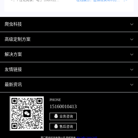
爬虫科技
爬虫案例
高级定制方案
关于爬虫
H5互动营销
解决方案
加入爬虫
微信小程序
商城解决方案
友情链接
微信公众号
商城会员积分商城解决方案
厦门小程序开发
最新资讯
响应式网站
网站解决方案
厦门APP开发
行业资讯
PHONE
15160010413
移动APP
智慧校园解决方案
厦门微商城开发
爬虫动态
业务咨询
智慧停车解决方案
博客园
售后咨询
智慧农业解决方案
厦门爬虫科技有限公司 版权所有
闽ICP备17000429号