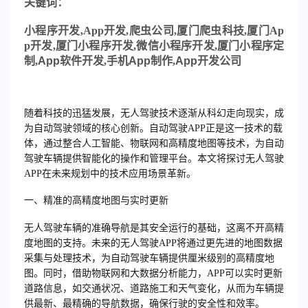
关
键词：
小程序开发
,
App
开发
,
爬虫公司
,
厦门爬虫科技
,
厦门
Ap
p
开发
,
厦门小程序开发
,
微信小程序开发
,
厦门小程序定
制,
App
软件开发,手机
App
制作,
App
开发公司
随着科技的迅猛发展，无人驾驶技术逐渐从科幻走向现实，成
为自动驾驶领域的核心创新。自动驾驶APP正是这一技术的载
体，通过整合人工智能、物联网和高精度地图等技术，为自动
驾驶车辆提供智能化的操作和管理平台。本文将探讨无人驾驶
APP在未来规划中的技术应用场景革新。
一、精准的高精度地图与实时更新
无人驾驶车辆的准确导航是其安全运行的基础，这离不开高精
度地图的支持。未来的无人驾驶APP将通过更先进的地图数据
采集与处理技术，为自动驾驶车辆提供厘米级别的高精度地
图。同时，借助物联网和大数据分析能力，APP可以实时更新
道路信息，如交通状况、道路施工和天气变化，从而为车辆提
供最新、最精确的导航数据，确保行驶的安全性和效率。