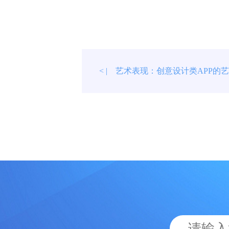
艺术表现：创意设计类APP的
< |