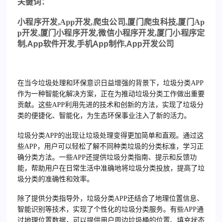
关
键词：
小程序开发
,
App
开发
,
爬虫公司
,
厦门爬虫科技
,
厦门
Ap
p
开发
,
厦门小程序开发
,
微信小程序开发
,
厦门小程序定
制,
App
软件开发,手机
App
制作,
App
开发公司
在当今垃圾处理和环保意识日益增强的背景下，垃圾分类APP
作为一种智能化解决方案，正在为推动垃圾分类工作做出重要
贡献。这些APP利用先进的技术和创新的方法，实现了垃圾分
类的便捷化、智能化，为生态环保事业注入了新的活力。
垃圾分类APP的出现让垃圾处理变得更加简单和直观。通过这
些APP，用户可以轻松了解不同种类垃圾的分类标准，学习正
确分类方法。一些APP还提供垃圾分类指南、提示和反馈功
能，帮助用户在日常生活中准确地将垃圾分类投放，提高了垃
圾分类的准确性和效率。
除了提供分类指导外，垃圾分类APP还结合了地理位置信息、
智能识别等技术，实现了个性化的垃圾分类服务。有些APP通
过地理位置数据，可以提供用户周边垃圾桶的位置、填充状态