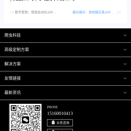
< |
数字营销：营销自动化APP的技术革新…
娱乐娱乐：游戏娱乐类APP的创新玩法
| >
爬虫科技
爬虫案例
高级定制方案
关于爬虫
H5互动营销
解决方案
加入爬虫
微信小程序
商城解决方案
友情链接
微信公众号
商城会员积分商城解决方案
厦门小程序开发
最新资讯
响应式网站
网站解决方案
厦门APP开发
行业资讯
PHONE
15160010413
移动APP
智慧校园解决方案
厦门微商城开发
爬虫动态
业务咨询
智慧停车解决方案
博客园