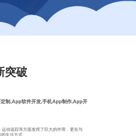
新突破
定制,
App
软件开发,手机
App
制作,
App
开
、运动追踪等方面发挥了巨大的作用，更在与
们的生活方式。