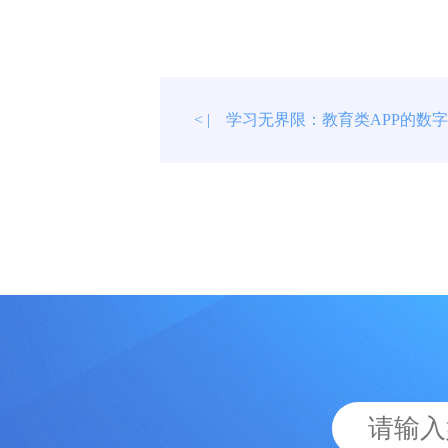
学习无界限：教育类APP的数
< |