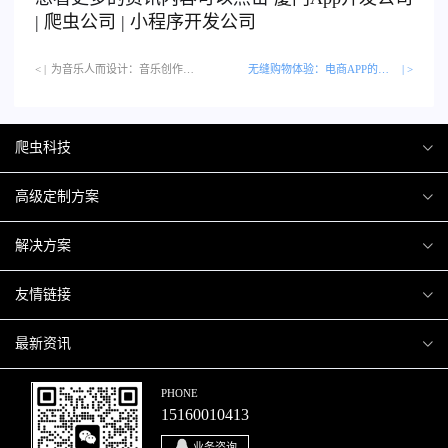
|
爬虫公司
|
小程序开发公司
< |
为音乐人而设计：音乐创作与录音类APP解析…
无缝购物体验：电商APP的技术革新
| >
爬虫科技
爬虫案例
高级定制方案
关于爬虫
H5互动营销
解决方案
加入爬虫
微信小程序
商城解决方案
友情链接
微信公众号
商城会员积分商城解决方案
厦门小程序开发
最新资讯
响应式网站
网站解决方案
厦门APP开发
行业资讯
PHONE
15160010413
移动APP
智慧校园解决方案
厦门微商城开发
爬虫动态
业务咨询