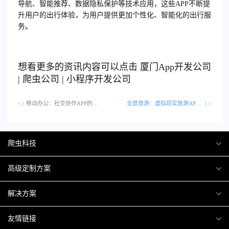
导航、智能推荐、数据隐私保护等技术应用，这些APP不断提
升用户的出行体验，为用户提供更加个性化、智能化的出行服
务。
想看更多的资讯内容可以点击
厦门
App开发公司
|
爬虫公司
|
小程序开发公司
< |
移动办公：社交协作APP的新技术…
全景旅游：虚拟现实旅游APP的未来
| >
爬虫科技
爬虫案例
高级定制方案
关于爬虫
H5互动营销
解决方案
加入爬虫
微信小程序
商城解决方案
友情链接