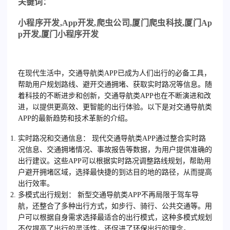
关
键词：
小程序开发
,App
开发
,
爬虫公司
,
厦门爬虫科技
,
厦门
Ap
p
开发
,
厦门小程序开发
在现代生活中，交通导航类APP已成为人们出行的必备工具，
帮助用户规划路线、避开交通拥堵、获取实时路况等信息。随
着科技的不断进步和创新，交通导航类APP也在不断演进和改
进，以提供更高效、更智能的出行体验。以下是对交通导航类
APP的最新趋势和技术革新的介绍。
实时路况和交通信息
： 现代交通导航类APP通过整合实时路
况信息、交通拥堵情况、事故报告等数据，为用户提供准确的
出行建议。这些APP可以根据实时路况调整路线规划，帮助用
户避开拥堵区域，选择最快捷的到达目的地的路径，从而提高
出行效率。
多模式出行规划
： 新型交通导航类APP不再局限于驾车导
航，还整合了多种出行方式，如步行、骑行、公共交通等。用
户可以根据自身需求选择最适合的出行模式，这种多模式规划
不仅提高了出行的灵活性，还促进了环保出行的理念。