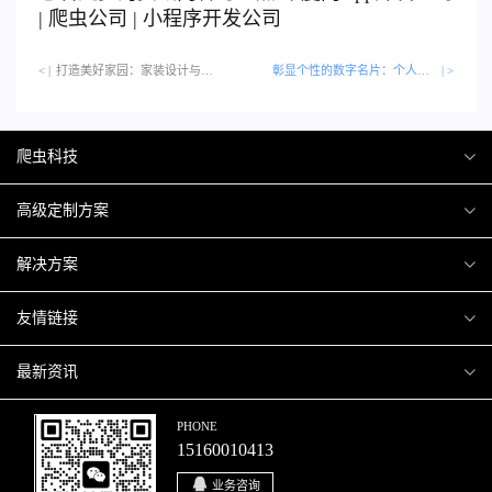
|
爬虫公司
|
小程序开发公司
< |
打造美好家园：家装设计与装修类APP推荐…
彰显个性的数字名片：个人品牌与网络名片APP
| >
爬虫科技
爬虫案例
高级定制方案
关于爬虫
H5互动营销
解决方案
加入爬虫
微信小程序
商城解决方案
友情链接
微信公众号
商城会员积分商城解决方案
厦门小程序开发
最新资讯
响应式网站
网站解决方案
厦门APP开发
行业资讯
PHONE
15160010413
移动APP
智慧校园解决方案
厦门微商城开发
爬虫动态
业务咨询