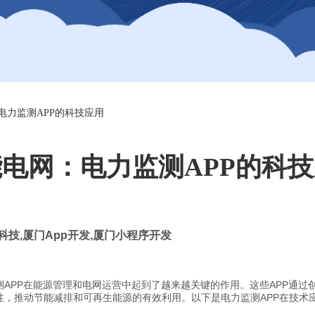
电力监测APP的科技应用
电网：电力监测APP的科
科技
,
厦门
App
开发
,
厦门小程序开发
APP在能源管理和电网运营中起到了越来越关键的作用。这些APP通过
性，推动节能减排和可再生能源的有效利用。以下是电力监测APP在技术