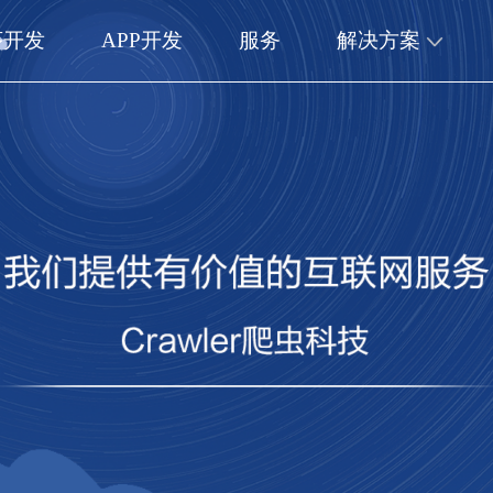
序开发
APP开发
服务
解决方案