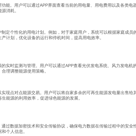
理功能。用户可以通过APP界面查看当前的用电量、用电费用以及各类电
能源消耗。
用户制定个性化的用电计划。例如，对于家庭用户，系统可以根据家庭成员
生产计划，优化设备的运行和停机时间，提高用电效率。
源的实时监测与管理。用户可以通过APP查看光伏发电系统、风力发电机
，合理调整能源使用策略。
可以实现点对点能源交易。用户可以将自家多余的可再生能源发电量出售给
再生能源的利用效率，促进绿色能源的发展。
，通过数据加密技术和安全传输协议，确保电力数据在传输过程中的安全性，
据和个人信息。