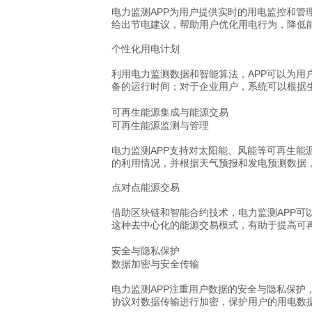
电力监测APP为用户提供实时的用电监控和管
给出节电建议，帮助用户优化用电行为，降低
个性化用电计划
利用电力监测数据和智能算法，APP可以为
备的运行时间；对于企业用户，系统可以根据
可再生能源集成与能源交易
可再生能源监测与管理
电力监测APP支持对太阳能、风能等可再生能
的利用情况，并根据天气预报和发电预测数据
点对点能源交易
借助区块链和智能合约技术，电力监测APP
这种去中心化的能源交易模式，有助于提高可
安全与隐私保护
数据加密与安全传输
电力监测APP注重用户数据的安全与隐私保护
协议对数据传输进行加密，保护用户的用电数