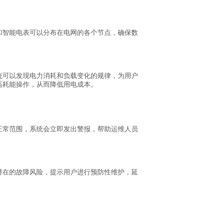
和智能电表可以分布在电网的各个节点，确保数
统可以发现电力消耗和负载变化的规律，为用户
高耗能操作，从而降低用电成本。
正常范围，系统会立即发出警报，帮助运维人员
潜在的故障风险，提示用户进行预防性维护，延