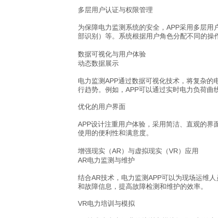
多层用户认证与权限管理
为保障电力监测系统的安全，APP采用多层
部识别）等。系统根据用户角色分配不同的操
数据可视化与用户体验
动态数据展示
电力监测APP通过数据可视化技术，将复杂
行趋势。例如，APP可以通过实时电力负荷曲
优化的用户界面
APP设计注重用户体验，采用简洁、直观的
使用的便利性和满意度。
增强现实（AR）与虚拟现实（VR）应用
AR电力监测与维护
结合AR技术，电力监测APP可以为现场运维
和故障信息，提高故障检测和维护的效率。
VR电力培训与模拟