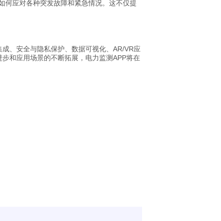
如何应对各种突发故障和紧急情况。这不仅提
成、安全与隐私保护、数据可视化、AR/VR应
步和应用场景的不断拓展，电力监测APP将在