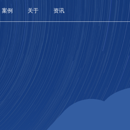
案例
关于
资讯