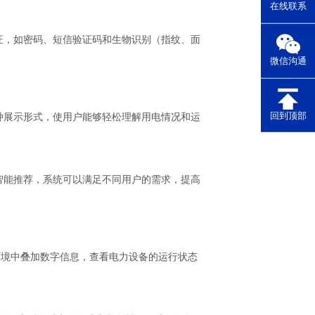
在线联系
证，如密码、短信验证码和生物识别（指纹、面
微信沟通
种展示形式，使用户能够轻松理解用电情况和运
回到顶部
智能推荐，系统可以满足不同用户的需求，提高
环境中叠加数字信息，查看电力设备的运行状态