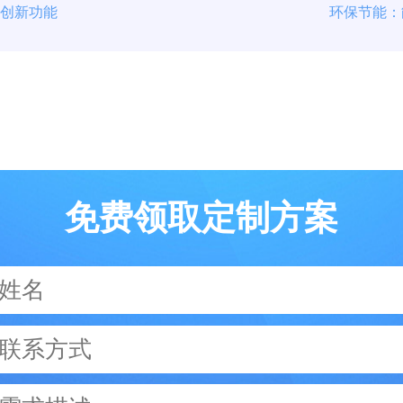
的创新功能
环保节能：
免费领取定制方案