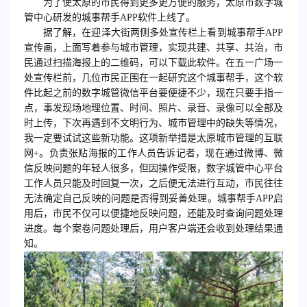
为了使太原的市民得到更多更方便的服务，太原市数字城
管中心研发的城事帮手APP软件上线了。
据了解，在迎泽大街两侧多处宣传栏上看到城事帮手APP
宣传画，上面写着参与城市管理，实现共建、共享、共治，市
民通过扫描海报上的二维码，可以下载此软件。在五一广场一
处宣传栏前，几位市民正围在一起研究这个城事帮手，这个软
件比起之前的数字城管微信平台要便捷不少，现在只要手指一
点，事发现场地理位置、时间、照片、录音、录像可以全部及
时上传，下次再遇到不文明行为、城市管理中的缺失等情况，
我一定要试试这些新功能。这项新举措是太原城市管理的互联
网+。负责张贴海报的工作人员告诉记者，现在通过微博、微
信反映问题的年轻人很多，但因操作受限，数字城管中心平台
工作人员只能及时回复一次，之后便无法进行互动，市民往往
无法确定自己反映的问题是否得到妥善处理。城事帮手APP启
用后，市民不仅可以便捷地反映问题，还能及时查询问题处理
进度。每个案卷问题处理后，用户客户端还会收到处理结果通
知。