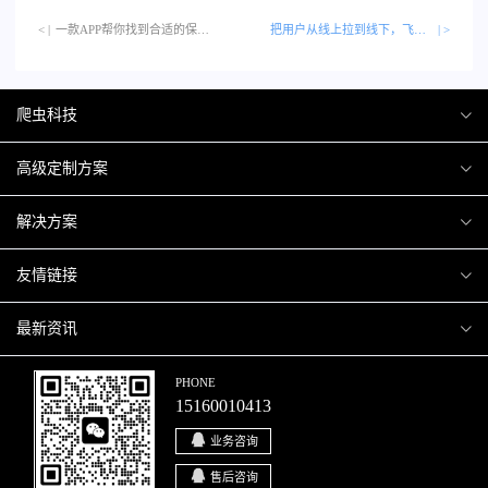
< |
一款APP帮你找到合适的保姆…
把用户从线上拉到线下，飞凡APP上线
| >
爬虫科技
爬虫案例
高级定制方案
关于爬虫
H5互动营销
解决方案
加入爬虫
微信小程序
商城解决方案
友情链接
微信公众号
商城会员积分商城解决方案
厦门小程序开发
最新资讯
响应式网站
网站解决方案
厦门APP开发
行业资讯
PHONE
15160010413
移动APP
智慧校园解决方案
厦门微商城开发
爬虫动态
业务咨询
智慧停车解决方案
博客园
售后咨询