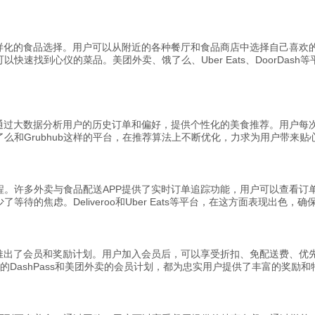
多样化的食品选择。用户可以从附近的各种餐厅和食品商店中选择自己喜欢
快速找到心仪的菜品。美团外卖、饿了么、Uber Eats、DoorDas
通过大数据分析用户的历史订单和偏好，提供个性化的美食推荐。用户每次
么和Grubhub这样的平台，在推荐算法上不断优化，力求为用户带来贴
程。许多外卖与食品配送APP提供了实时订单追踪功能，用户可以查看订
待的焦虑。Deliveroo和Uber Eats等平台，在这方面表现出色，
P推出了会员和奖励计划。用户加入会员后，可以享受折扣、免配送费、优
sh的DashPass和美团外卖的会员计划，都为忠实用户提供了丰富的奖励