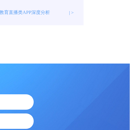
教育直播类APP深度分析
| >