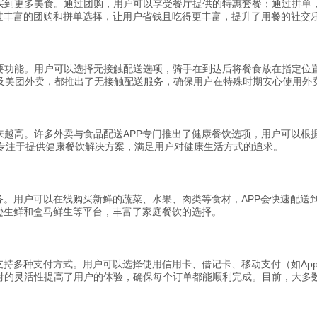
买到更多美食。通过团购，用户可以享受餐厅提供的特惠套餐；通过拼单
台，通过丰富的团购和拼单选择，让用户省钱且吃得更丰富，提升了用餐的社交
要功能。用户可以选择无接触配送选项，骑手在到达后将餐食放在指定位
ash、以及美团外卖，都推出了无接触配送服务，确保用户在特殊时期安心使用外
来越高。许多外卖与食品配送APP专门推出了健康餐饮选项，用户可以根
 Fit，专注于提供健康餐饮解决方案，满足用户对健康生活方式的追求。
务。用户可以在线购买新鲜的蔬菜、水果、肉类等食材，APP会快速配送
亚马逊生鲜和盒马鲜生等平台，丰富了家庭餐饮的选择。
多种支付方式。用户可以选择使用信用卡、借记卡、移动支付（如Apple Pa
的灵活性提高了用户的体验，确保每个订单都能顺利完成。目前，大多数主流