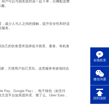
，用户可以与朋友或邻居一起下单，分摊配送费
乐趣。
置，减少人与人之间的接触，提升安全性和舒适
卖服务。
据自己的饮食需求选择低卡路里、素食、有机食
在线联系
到家，方便用户自己烹饪。这类服务有效地结合
微信沟通
y、Google Pay）、电子钱包（如支付
平台如美团外卖、饿了么、Uber Eats，
回到顶部