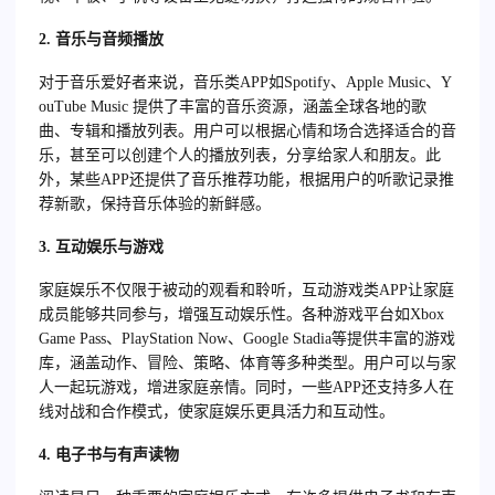
2.
音乐与音频播放
对于音乐爱好者来说，音乐类APP如Spotify、Apple Music、Y
ouTube Music 提供了丰富的音乐资源，涵盖全球各地的歌
曲、专辑和播放列表。用户可以根据心情和场合选择适合的音
乐，甚至可以创建个人的播放列表，分享给家人和朋友。此
外，某些APP还提供了音乐推荐功能，根据用户的听歌记录推
荐新歌，保持音乐体验的新鲜感。
3.
互动娱乐与游戏
家庭娱乐不仅限于被动的观看和聆听，互动游戏类APP让家庭
成员能够共同参与，增强互动娱乐性。各种游戏平台如Xbox
Game Pass、PlayStation Now、Google Stadia等提供丰富的游戏
库，涵盖动作、冒险、策略、体育等多种类型。用户可以与家
人一起玩游戏，增进家庭亲情。同时，一些APP还支持多人在
线对战和合作模式，使家庭娱乐更具活力和互动性。
4.
电子书与有声读物