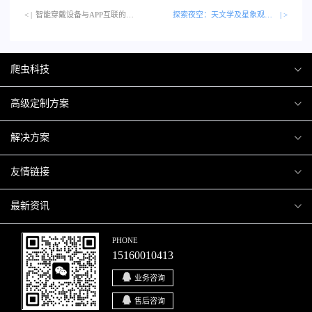
< |
智能穿戴设备与APP互联的新体验…
探索夜空：天文学及星象观测APP
| >
爬虫科技
爬虫案例
高级定制方案
关于爬虫
H5互动营销
解决方案
加入爬虫
微信小程序
商城解决方案
友情链接
微信公众号
商城会员积分商城解决方案
厦门小程序开发
最新资讯
响应式网站
网站解决方案
厦门APP开发
行业资讯
PHONE
15160010413
移动APP
智慧校园解决方案
厦门微商城开发
爬虫动态
业务咨询
智慧停车解决方案
博客园
售后咨询