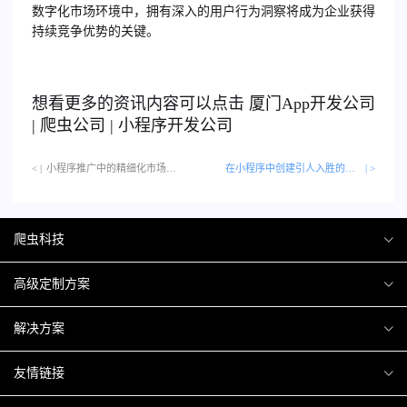
数字化市场环境中，拥有深入的用户行为洞察将成为企业获得
持续竞争优势的关键。
想看更多的资讯内容可以点击
厦门
App开发公司
|
爬虫公司
|
小程序开发公司
< |
小程序推广中的精细化市场划分…
在小程序中创建引人入胜的故事
| >
爬虫科技
爬虫案例
高级定制方案
关于爬虫
H5互动营销
解决方案
加入爬虫
微信小程序
商城解决方案
友情链接
微信公众号