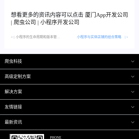
想看更多的资讯内容可以点击
厦门
App开发公司
|
爬虫公司
|
小程序开发公司
< |
小程序的生命周期和版本管理…
小程序与实体店铺的结合策略
| >
爬虫科技
爬虫案例
高级定制方案
关于爬虫
H5互动营销
解决方案
加入爬虫
微信小程序
商城解决方案
友情链接
微信公众号
商城会员积分商城解决方案
厦门小程序开发
最新资讯
响应式网站
网站解决方案
厦门APP开发
行业资讯
PHONE