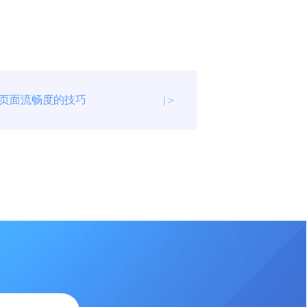
页面流畅度的技巧
| >