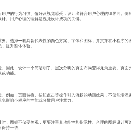
析用户的行为习惯、偏好及视觉感受，设计出符合用户心理的UI界面。例
设计。用户心理的理解是视觉设计成功的关键。
重要。选择一套具备代表性的颜色方案、字体和图标，并贯穿在小程序的
悉，提升整体体验。
验。因此，设计一个简洁明了、层次分明的页面布局变得尤为重要。页面
息或功能。
验。例如，页面转换、按钮点击等操作引入流畅的动画效果，不仅能增添
以免影响小程序的性能或分散用户注意力。
计时，图标不仅要美观，更要注重其功能性和指示性。合理的图标设计可
言保持一致。