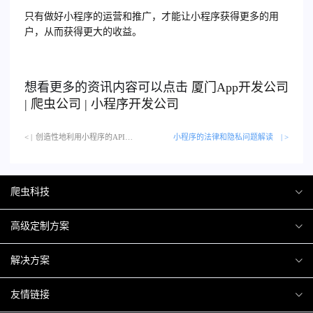
只有做好小程序的运营和推广，才能让小程序获得更多的用
户，从而获得更大的收益。
想看更多的资讯内容可以点击
厦门
App开发公司
|
爬虫公司
|
小程序开发公司
< |
创造性地利用小程序的API接口…
小程序的法律和隐私问题解读
| >
爬虫科技
爬虫案例
高级定制方案
关于爬虫
H5互动营销
解决方案
加入爬虫
微信小程序
商城解决方案
友情链接