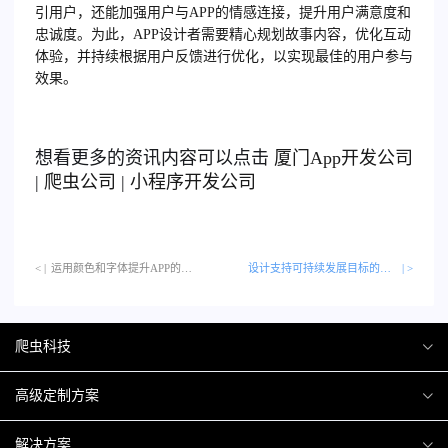
引用户，还能加强用户与APP的情感连接，提升用户满意度和
忠诚度。为此，APP设计者需要精心规划故事内容，优化互动
体验，并持续根据用户反馈进行优化，以实现最佳的用户参与
效果。
想看更多的资讯内容可以点击
厦门
App开发公司
|
爬虫公司
|
小程序开发公司
< |
运用颜色和字体提升APP的品牌认知…
设计支持可持续发展目标的APP
| >
爬虫科技
爬虫案例
高级定制方案
关于爬虫
H5互动营销
解决方案