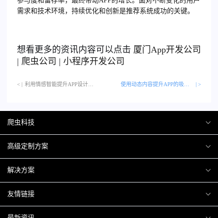
参与度和留存率，最终带动APP的增长。面对不断变化的用户
需求和技术环境，持续优化和创新是推荐系统成功的关键。
想看更多的资讯内容可以点击
厦门
App开发公司
|
爬虫公司
|
小程序开发公司
< |
利用情感智能提升APP设计…
使用动态内容提升APP的吸引力
| >
爬虫科技
爬虫案例
高级定制方案
关于爬虫
H5互动营销
解决方案
加入爬虫
微信小程序
商城解决方案
友情链接
微信公众号
商城会员积分商城解决方案
厦门小程序开发
最新资讯