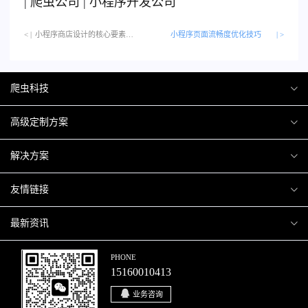
|
爬虫公司
|
小程序开发公司
< |
小程序商店设计的核心要素…
小程序页面流畅度优化技巧
| >
爬虫科技
爬虫案例
高级定制方案
关于爬虫
H5互动营销
解决方案
加入爬虫
微信小程序
商城解决方案
友情链接
微信公众号
商城会员积分商城解决方案
厦门小程序开发
最新资讯
响应式网站
网站解决方案
厦门APP开发
行业资讯
PHONE
15160010413
移动APP
智慧校园解决方案
厦门微商城开发
爬虫动态
业务咨询