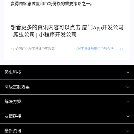
赢得顾客忠诚度和市场份额的重要策略之一。
想看更多的资讯内容可以点击
厦门
App开发公司
|
爬虫公司
|
小程序开发公司
< |
如何在小程序设计中实现高效的信息传递…
小程序设计与推广中的合法性与伦理考量
| >
爬虫科技
爬虫案例
高级定制方案
关于爬虫
H5互动营销
解决方案
加入爬虫
微信小程序
商城解决方案
友情链接
微信公众号
商城会员积分商城解决方案
厦门小程序开发
最新资讯