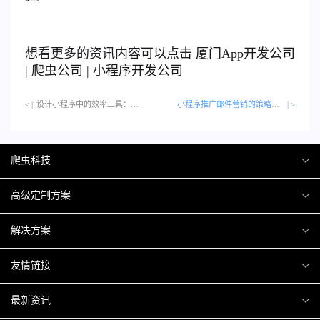
想看更多的资讯内容可以点击
厦门
App开发公司
|
爬虫公司
|
小程序开发公司
< |
设计小程序中的效率工具：提升生产力的策略…
小程序推广邮件营销的策略与技巧
| >
爬虫科技
爬虫案例
高级定制方案
关于爬虫
H5互动营销
解决方案
加入爬虫
微信小程序
商城解决方案
友情链接
微信公众号
商城会员积分商城解决方案
厦门小程序开发
最新资讯