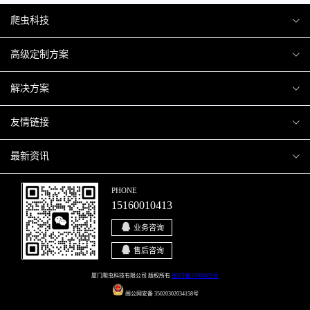
爬虫科技
爬虫案例
高级定制方案
关于爬虫
H5互动营销
解决方案
加入爬虫
微信小程序
商城解决方案
友情链接
微信公众号
商城会员积分商城解决方案
厦门小程序开发
最新资讯
响应式网站
网站解决方案
厦门APP开发
行业资讯
PHONE
15160010413
移动APP
智慧校园解决方案
厦门微商城开发
爬虫动态
业务咨询
智慧停车解决方案
博客园
售后咨询
智慧农业解决方案
站长论坛
厦门爬虫科技有限公司 版权所有
闽ICP备17000429号
闽公网安备 35020302034158号
直播系统解决方案
开源之家