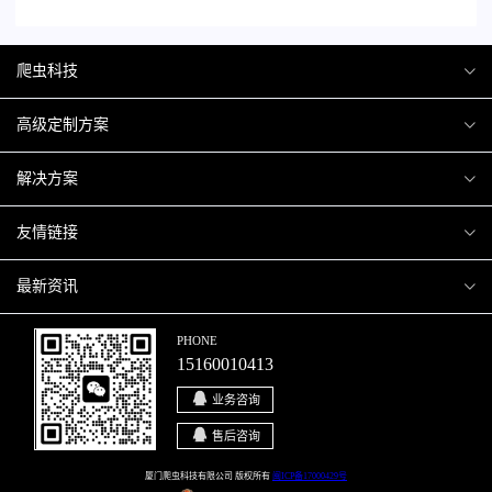
爬虫科技
爬虫案例
高级定制方案
关于爬虫
H5互动营销
解决方案
加入爬虫
微信小程序
商城解决方案
友情链接
微信公众号
商城会员积分商城解决方案
厦门小程序开发
最新资讯
响应式网站
网站解决方案
厦门APP开发
行业资讯
PHONE
15160010413
移动APP
智慧校园解决方案
厦门微商城开发
爬虫动态
业务咨询
智慧停车解决方案
博客园
售后咨询
智慧农业解决方案
站长论坛
厦门爬虫科技有限公司 版权所有
闽ICP备17000429号