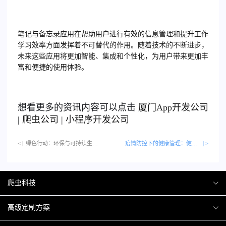
笔记与备忘录应用在帮助用户进行有效的信息管理和提升工作
学习效率方面发挥着不可替代的作用。随着技术的不断进步，
未来这些应用将更加智能、集成和个性化，为用户带来更加丰
富和便捷的使用体验。
想看更多的资讯内容可以点击
厦门
App开发公司
|
爬虫公司
|
小程序开发公司
< |
绿色行动：环保与可持续生活应用指南…
疫情防控下的健康管理：健康应用功能解析
| >
爬虫科技
爬虫案例
高级定制方案