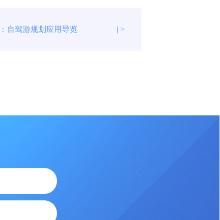
：自驾游规划应用导览
| >