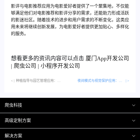
影评与电影推荐应用为电影爱好者提供了一个聚集地，不仅能
够满足他们对电影推荐和影评分享的需求，还能助力形成活跃
的影迷社区。随着技术的进步和用户需求的不断变化，这类应
用未来将继续创新发展，为电影爱好者提供更加贴心、多样化
的服务。
想看更多的资讯内容可以点击
厦门
App开发公司
|
爬虫公司
|
小程序开发公司
< |
种植指导与园艺管理应用：打造绿色空间…
夜间模式与视觉保护应用：保护眼睛健康
| >
爬虫科技
爬虫案例
高级定制方案
关于爬虫
H5互动营销
解决方案