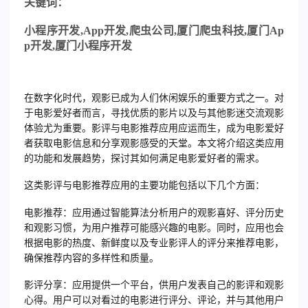
关
键词：
小程序开发
,App
开发
,
爬虫公司
,
厦门爬虫科技
,
厦门
Ap
p
开发
,
厦门小程序开发
在数字化时代，观影已成为人们休闲娱乐的重要方式之一。对
于电影爱好者而言，寻找优质的影片以及与其他影迷交流观影
体验尤为重要。影评与电影推荐应用应运而生，成为电影爱好
者获取电影信息和分享观影感受的天堂。本文将介绍这类应用
的功能和发展趋势，探讨其如何满足电影爱好者的需求。
这类影评与电影推荐应用的主要功能包括以下几个方面：
电影推荐：应用通过智能算法分析用户的观影喜好、评分历史
和观影习惯，为用户推荐可能感兴趣的电影。同时，应用也会
根据电影的热度、新鲜度以及专业影评人的评分来推荐电影，
确保推荐内容的多样性和质量。
影评分享：应用提供一个平台，供用户发表自己的影评和观影
心得。用户可以对看过的电影进行评分、评论，并与其他用户