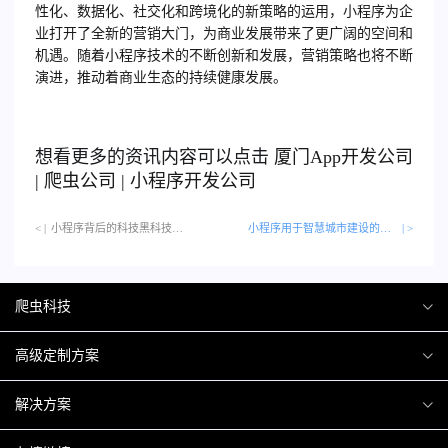
性化、数据化、社交化和跨境化的新策略的运用，小程序为企
业打开了全新的营销大门，为商业发展带来了更广阔的空间和
机遇。随着小程序技术的不断创新和发展，营销策略也将不断
演进，推动着商业生态的持续健康发展。
想看更多的资讯内容可以点击
厦门
App开发公司
|
爬虫公司
|
小程序开发公司
< |
小程序背后的科技黑科技…
小程序用于智慧城市建设的探索
| >
爬虫科技
爬虫案例
高级定制方案
关于爬虫
H5互动营销
解决方案
加入爬虫
微信小程序