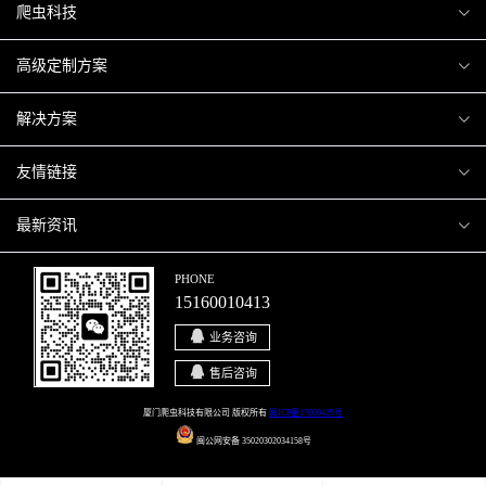
爬虫科技
爬虫案例
高级定制方案
关于爬虫
H5互动营销
解决方案
加入爬虫
微信小程序
商城解决方案
友情链接
微信公众号
商城会员积分商城解决方案
厦门小程序开发
最新资讯
响应式网站
网站解决方案
厦门APP开发
行业资讯
PHONE
15160010413
移动APP
智慧校园解决方案
厦门微商城开发
爬虫动态
业务咨询
智慧停车解决方案
博客园
售后咨询
智慧农业解决方案
站长论坛
厦门爬虫科技有限公司 版权所有
闽ICP备17000429号
闽公网安备 35020302034158号
直播系统解决方案
开源之家