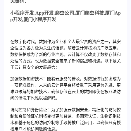
关
键词：
小程序开发
,App
开发
,
爬虫公司
,
厦门爬虫科技
,
厦门
Ap
p
开发
,
厦门小程序开发
在数字化时代，数据作为企业和个人最宝贵的资产之一，其安
全性成为各方极为关注的话题。随着云计算技术的广泛应用，
数据保护成为了新的行业准则。云计算不仅改变了数据存储和
处理的方式，也为数据安全带来了新的挑战和机遇。以下是关
于云计算安全的发展趋势：
加强数据加密技术
：随着云服务的普及，对数据进行加密成为
一项标准操作。未来的云计算平台将着重于采用更为先进、更
难以破解的加密技术，确保存储在云上的数据即使在被非法访
问的情况下也难以被解码。
访问控制和身份验证
：为了加强云数据安全，精细化的访问控
制和身份验证机制将变得更加普遍。多因素认证、生物识别技
术和基于角色的访问控制等手段将被广泛应用，以确保只有授
权用户才能访问敏感信息。