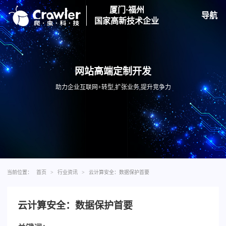
厦门·福州
导航
国家高新技术企业
网站高端定制开发
助力企业互联网+转型,扩张业务,提升竞争力
当前位置：
首页
>
行业资讯
>
云计算安全：数据保护首要
云计算安全：数据保护首要