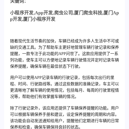
关
键词：
小程序开发
,App
开发
,
爬虫公司
,
厦门爬虫科技
,
厦门
Ap
p
开发
,
厦门小程序开发
随着现代生活节奏的加快，车辆已经成为许多人生活中不可或
缺的交通工具。为了帮助车主更好地管理车辆行驶记录和保养
提醒，一款专注于此功能的APP问世了。这款应用提供了一系
列功能，使车主可以方便地记录车辆行驶情况并定时记录车辆
保养提醒，确保车辆在最佳状态下行驶。
用户可以使用APP记录车辆的行驶记录，包括每次出行的里
程、时间、行驶路线等。通过这些数据的准确记录，车主可以
更清晰地了解车辆的使用情况，包括每月、每周的行驶里程情
况等，帮助他们有效掌握车辆的情况。
除了行驶记录外，该应用还提供了车辆保养提醒的功能。用户
可以根据车辆保养手册和建议，设定保养提醒的周期和内容。
该功能会自动发送通知给用户，提醒他们定期进行车辆的日常
保养和检查，确保车辆保持良好的状态。