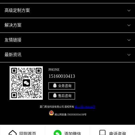
爬虫案例
高级定制方案
关于爬虫
H5互动营销
解决方案
加入爬虫
微信小程序
商城解决方案
友情链接
微信公众号
商城会员积分商城解决方案
厦门小程序开发
最新资讯
响应式网站
网站解决方案
厦门APP开发
行业资讯
PHONE
15160010413
移动APP
智慧校园解决方案
厦门微商城开发
爬虫动态
业务咨询
智慧停车解决方案
博客园
售后咨询
智慧农业解决方案
站长论坛
厦门爬虫科技有限公司 版权所有
闽ICP备17000429号
闽公网安备 35020302034158号
直播系统解决方案
开源之家
回到首页
添加微信
电话咨询