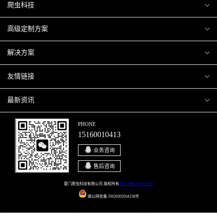
爬虫科技
爬虫案例
高级定制方案
关于爬虫
H5互动营销
解决方案
加入爬虫
微信小程序
商城解决方案
友情链接
微信公众号
商城会员积分商城解决方案
厦门小程序开发
最新资讯
响应式网站
网站解决方案
厦门APP开发
行业资讯
PHONE
15160010413
移动APP
智慧校园解决方案
厦门微商城开发
爬虫动态
业务咨询
智慧停车解决方案
博客园
售后咨询
智慧农业解决方案
站长论坛
厦门爬虫科技有限公司 版权所有
闽ICP备17000429号
闽公网安备 35020302034158号
直播系统解决方案
开源之家