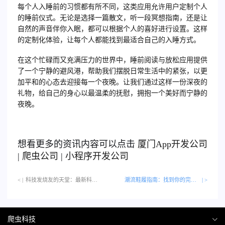
每个人入睡前的习惯都有所不同，这类应用允许用户定制个人
的睡前仪式。无论是选择一篇散文，听一段冥想指南，还是让
自然的声音伴你入眠，都可以根据个人的喜好进行设置。这样
的定制化体验，让每个人都能找到最适合自己的入睡方式。
在这个忙碌而又充满压力的世界中，睡前阅读与放松应用提供
了一个宁静的避风港，帮助我们摆脱日常生活中的紧张，以更
加平和的心态去迎接每一个夜晚。让我们通过这样一份深夜的
礼物，给自己的身心以最温柔的抚慰，拥抱一个美好而宁静的
夜晚。
想看更多的资讯内容可以点击
厦门
App开发公司
|
爬虫公司
|
小程序开发公司
< |
科技发烧友的天堂：最新科技新闻应用…
潮流鞋履指南：找到你的完美鞋款
| >
爬虫科技