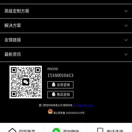
爬虫案例
高级定制方案
关于爬虫
H5互动营销
解决方案
加入爬虫
微信小程序
商城解决方案
友情链接
微信公众号
商城会员积分商城解决方案
厦门小程序开发
最新资讯
响应式网站
网站解决方案
厦门APP开发
行业资讯
PHONE
15160010413
移动APP
智慧校园解决方案
厦门微商城开发
爬虫动态
业务咨询
智慧停车解决方案
博客园
售后咨询
智慧农业解决方案
站长论坛
厦门爬虫科技有限公司 版权所有
闽ICP备17000429号
闽公网安备 35020302034158号
直播系统解决方案
开源之家
回到首页
添加微信
电话咨询