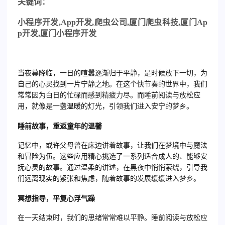
关
键词：
小程序开发
,App
开发
,
爬虫公司
,
厦门爬虫科技
,
厦门
Ap
p
开发
,
厦门小程序开发
当夜幕降临，一日的喧嚣逐渐归于平静，是时候放下一切，为
自己的心灵找到一片宁静之地。在这个快节奏的世界中，我们
常常因为白日的忙碌而感到精疲力尽。而睡前阅读与放松应
用，就像是一盏温暖的灯光，引领我们进入安宁的梦乡。
睡前故事，重返童年的温馨
记忆中，或许父母曾在床边讲着故事，让我们在梦境中与魔法
和冒险为伍。这些应用精心挑选了一系列适合成人的、能够安
抚心灵的故事。通过温柔的讲述，在黑夜中悄悄萦绕，引导我
们远离现实的紧张和焦虑，随着故事的发展缓缓进入梦乡。
冥想指导，平复心浮气躁
在一天结束时，我们的思绪常常难以平静。睡前阅读与放松应