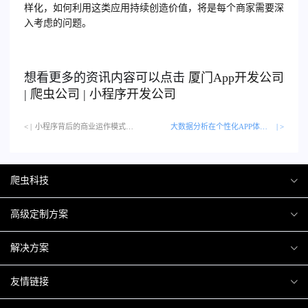
样化，如何利用这类应用持续创造价值，将是每个商家需要深
入考虑的问题。
想看更多的资讯内容可以点击
厦门
App开发公司
|
爬虫公司
|
小程序开发公司
< |
小程序背后的商业运作模式…
大数据分析在个性化APP体验中的运用
| >
爬虫科技
爬虫案例
高级定制方案
关于爬虫
H5互动营销
解决方案
加入爬虫
微信小程序
商城解决方案
友情链接
微信公众号