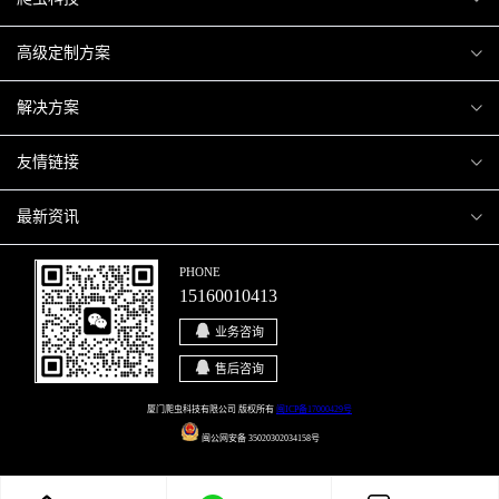
爬虫案例
高级定制方案
关于爬虫
H5互动营销
解决方案
加入爬虫
微信小程序
商城解决方案
友情链接
微信公众号
商城会员积分商城解决方案
厦门小程序开发
最新资讯
响应式网站
网站解决方案
厦门APP开发
行业资讯
PHONE
15160010413
移动APP
智慧校园解决方案
厦门微商城开发
爬虫动态
业务咨询
智慧停车解决方案
博客园
售后咨询
智慧农业解决方案
站长论坛
厦门爬虫科技有限公司 版权所有
闽ICP备17000429号
闽公网安备 35020302034158号
直播系统解决方案
开源之家