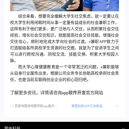
综合来看，想要完全缓解大学生社交焦虑，就一定要让在
校大学生利用闲暇时间从事一定量有益成长的社会兼职工作，
这样有利于他们更多、更广泛地与人交往，从而积累社会交往
经验，增长社会交往知识，就能提高社会交往技能，增强社会
交往信心，顺利地完成大学向社会的过渡。e兼职APP致力于
打造联结各所高校学生资源的社交圈，就是为了促进学生之间
可以进行跨校沟通、同校交流、技能交换、积累大学校园人
脉。
而大学心理健康教育是一个非常宽泛的问题，e兼职能够
从自身行业属性出发，根据公司业务专长协助高校承担社会责
任，也是当前互联网创业企业的初心回归吧。
了解更多资讯，详情请咨询
app软件开发
官方网站
< |
百度地图成地图导航app最大赢家…
美图自拍APP又出新品
| >
爬虫科技