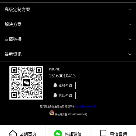
爬虫案例
高级定制方案
关于爬虫
H5互动营销
解决方案
加入爬虫
微信小程序
商城解决方案
友情链接
微信公众号
商城会员积分商城解决方案
厦门小程序开发
最新资讯
响应式网站
网站解决方案
厦门APP开发
行业资讯
PHONE
15160010413
移动APP
智慧校园解决方案
厦门微商城开发
爬虫动态
业务咨询
智慧停车解决方案
博客园
售后咨询
智慧农业解决方案
站长论坛
厦门爬虫科技有限公司 版权所有
闽ICP备17000429号
闽公网安备 35020302034158号
直播系统解决方案
开源之家
回到首页
添加微信
电话咨询